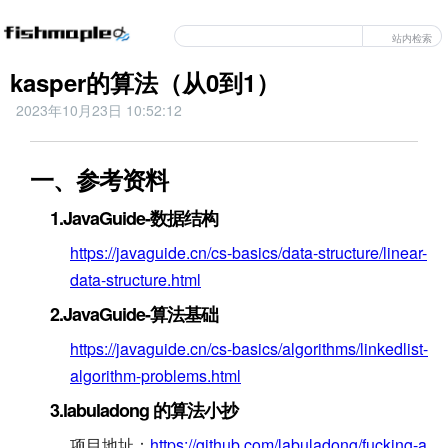
站内检索
kasper的算法（从0到1）
2023年10月23日 10:52:12
一、参考资料
1.JavaGuide-数据结构
https://javaguide.cn/cs-basics/data-structure/linear-
data-structure.html
2.JavaGuide-算法基础
https://javaguide.cn/cs-basics/algorithms/linkedlist-
algorithm-problems.html
3.labuladong 的算法小抄
项目地址：
https://github.com/labuladong/fucking-a