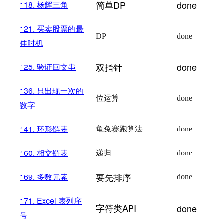
简单DP
done
118.
杨辉三角
121.
买卖股票的最
DP
done
佳时机
双指针
done
125.
验证回文串
136.
只出现一次的
位运算
done
数字
141.
环形链表
龟兔赛跑算法
done
160.
相交链表
递归
done
要先排序
169.
多数元素
done
171. Excel
表列序
字符类API
done
号