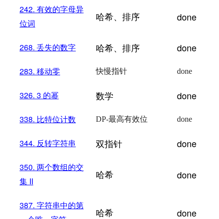
242.
有效的字母异
哈希、排序
done
位词
哈希、排序
done
268.
丢失的数字
283.
移动零
快慢指针
done
数学
done
326. 3
的幂
338.
比特位计数
DP-
最高有效位
done
双指针
done
344.
反转字符串
350.
两个数组的交
哈希
done
集 II
387.
字符串中的第
哈希
done