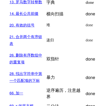
字典
13.
罗马数字转整数
done
横向扫描
done
14.
最长公共前缀
20.
有效的括号
堆
done
21.
合并两个有序链
递归
done
表
26.
删除有序数组中
双指针
done
的重复项
28.
找出字符串中第
暴力
done
一个匹配项的下标
逆序遍历，注意越
66.
加一
done
界
二分法
done
69. x
的平方根