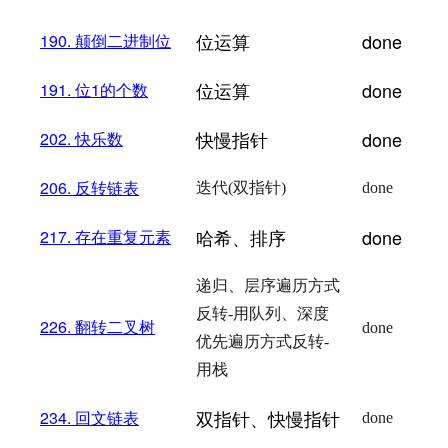
位运算
done
190.
颠倒二进制位
位运算
done
191.
位1
的个数
快慢指针
done
202.
快乐数
206.
反转链表
迭代(双指针)
done
哈希、排序
done
217.
存在重复元素
递归、层序遍历方式
反转-用队列、深度
226.
翻转二叉树
done
优先遍历方式反转-
用栈
双指针、快慢指针
234.
回文链表
done