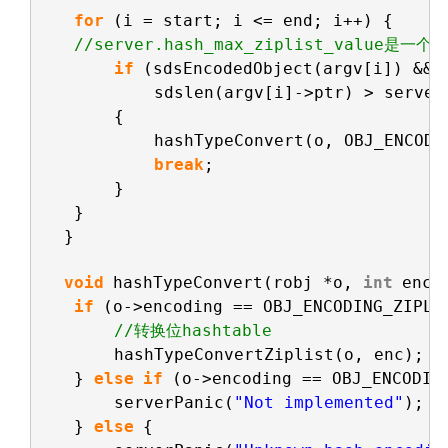
for
(i = start; i <= end; i++) {
//server.hash_max_ziplist_valu
if
(sdsEncodedObject(argv[i]) &&
sdslen(argv[i]->ptr) > server
{
hashTypeConvert(o, OBJ_ENCODI
break
;
}
}
}
void
hashTypeConvert(robj *o, 
int
enc)
if
(o->encoding == OBJ_ENCODING_ZIPLI
//转换位hashtable
hashTypeConvertZiplist(o, enc);
} 
else
if
(o->encoding == OBJ_ENCODIN
serverPanic(
"Not implemented"
);
} 
else
{