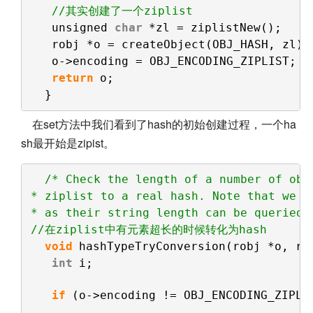
//其实创建了一个ziplist
unsigned 
char
*zl = ziplistNew();
robj *o = createObject(OBJ_HASH, zl);
o->encoding = OBJ_ENCODING_ZIPLIST;
return
o;
}
在set方法中我们看到了hash的初始创建过程，一个ha
sh最开始是zipist。
/* Check the length of a number of obj
* ziplist to a real hash. Note that we o
* as their string length can be queried 
//在ziplist中有元素超长的时候转化为hash
void
hashTypeTryConversion(robj *o, ro
int
i;
if
(o->encoding != OBJ_ENCODING_ZIPLI