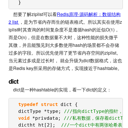
}
想要了解ziplist可以看
Redis原理-源码解析：数据结构
2 list
，是为节省内存而生的链表格式。所以其实在使用z
iplist时其查询的时间复杂度不是遵循hash的近似O(1)，
而是O(n)，但是在数据量不大时，这种性能的损失微乎
其微，并且能预见到大多数使用hash的场景都不会存储
过多的字段。所以优先使用了更节省内存空间的ziplist。
当元素过多或是过长时， 就会升级为dict数据格式，这也
是Redis key所采用的存储方式，实现接近于hashtable。
dict
dict是一种hashtable的实现，看一下dict的定义：
typedef
struct
dict {    
dictType *type; 
///指向dictType的指针
void
*privdata; 
///私有数据，保存着dictTy
dictht ht[2];  
///一个dict中有两张哈希表  