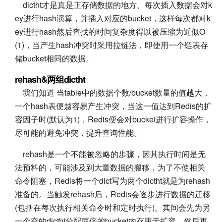
dictht才是真是正存储数据的地方。每次插入数据会对k
ey进行hash演算，并插入对应的bucket，这样每次都对k
ey进行hash然后查找的时间复杂度得以被压缩为近似O
(1)，当产生hash冲突时采用拉链法，即使用一个链表存
储bucket相同的数据。
rehash&两组dictht
我们知道 当table中的数据个数/bucket数量的值越大，
一个hash表便越容易产生冲突，当这一值达到Redis的扩
容因子时(默认为1)，Redis便会对bucket进行扩容操作，
尽可能的避免冲突，提升查询性能。
rehash是一个不能被忽略的步骤，因其执行时间是无
法预料的，可能涉及到大量数据的搬移，为了不使相关
命令阻塞，Redis将一个dict写为两个dictht就是为rehash
准备的。当触发rehash后，Redis会逐步进行数据的迁移
(包括在每次执行相关命令时和定时执行)。其间会先为另
一个空的dictht分配两倍的bucket内存用于扩容，然后再