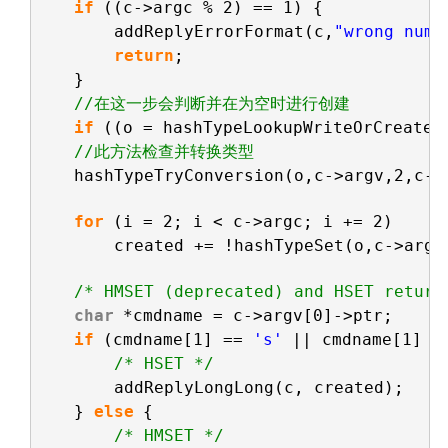
if
((c->argc % 2) == 1) {
addReplyErrorFormat(c,
"wrong numb
return
;
}
//在这一步会判断并在为空时进行创建
if
((o = hashTypeLookupWriteOrCreate(
//此方法检查并转换类型
hashTypeTryConversion(o,c->argv,2,c->
for
(i = 2; i < c->argc; i += 2)
created += !hashTypeSet(o,c->argv
/* HMSET (deprecated) and HSET return
char
*cmdname = c->argv[0]->ptr;
if
(cmdname[1] == 
's'
|| cmdname[1] =
/* HSET */
addReplyLongLong(c, created);
} 
else
{
/* HMSET */