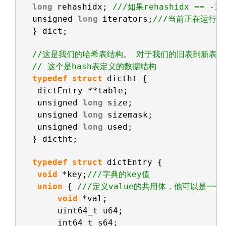
long
rehashidx; 
///如果rehashidx == -
unsigned 
long
iterators;
///当前正在运行的
} dict;
//这是我们的哈希表结构。 对于我们的旧表到新表，
// 这个是hash表定义的数据结构    
typedef
struct
dictht {
dictEntry **table;
unsigned 
long
size;
unsigned 
long
sizemask;
unsigned 
long
used;
} dictht;
typedef
struct
dictEntry {
void
*key;
///字典的key值    
union
{ 
///定义value的共用体，他可以是一个指针
void
*val;
uint64_t u64;
int64_t s64;