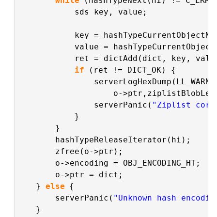
while
(hashTypeNext(hi) != C_ERR)
sds key, value;
key = hashTypeCurrentObjectNe
value = hashTypeCurrentObject
ret = dictAdd(dict, key, valu
if
(ret != DICT_OK) {
serverLogHexDump(LL_WARNI
o->ptr,ziplistBlobLen
serverPanic(
"Ziplist corr
}
}
hashTypeReleaseIterator(hi);
zfree(o->ptr);
o->encoding = OBJ_ENCODING_HT;
o->ptr = dict;
} 
else
{
serverPanic(
"Unknown hash encodin
}