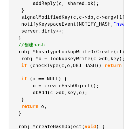
addReply(c, shared.ok);
}
signalModifiedKey(c,c->db,c->argv[1])
notifyKeyspaceEvent(NOTIFY_HASH,
"hset
server.dirty++;
}
//创建hash
robj *hashTypeLookupWriteOrCreate(clie
robj *o = lookupKeyWrite(c->db,key);
if
(checkType(c,o,OBJ_HASH)) 
return
N
if
(o == NULL) {
o = createHashObject();
dbAdd(c->db,key,o);
}
return
o;
}
robj *createHashObject(
void
) {