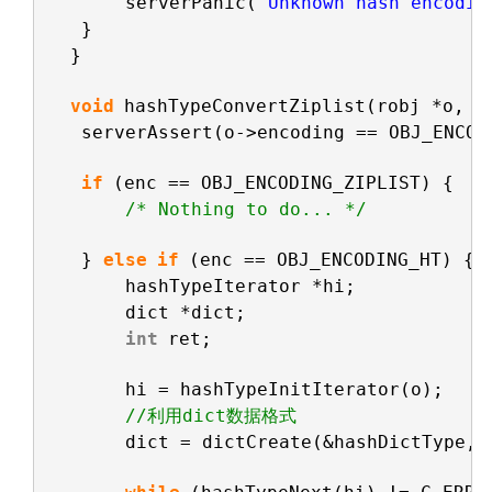
serverPanic(
"Unknown hash encodin
}
}
void
hashTypeConvertZiplist(robj *o, 
i
serverAssert(o->encoding == OBJ_ENCOD
if
(enc == OBJ_ENCODING_ZIPLIST) {
/* Nothing to do... */
} 
else
if
(enc == OBJ_ENCODING_HT) {
hashTypeIterator *hi;
dict *dict;
int
ret;
hi = hashTypeInitIterator(o);
//利用dict数据格式
dict = dictCreate(&hashDictType, 