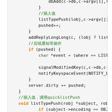
dbAdd(c->db,c->argv[1],lo
}
//插入值
listTypePush(lobj,c->argv[j],
pushed++;
}
addReplyLongLong(c, (lobj ? listT
//后续通知等操作
if
(pushed) {
char
*event = (where == LIST_
signalModifiedKey(c,c->db,c->
notifyKeyspaceEvent(NOTIFY_LI
}
server.dirty += pushed;
}
//插入值，调用quicklistPush
void
listTypePush(robj *subject, robj
if
(subject->encoding == OBJ_