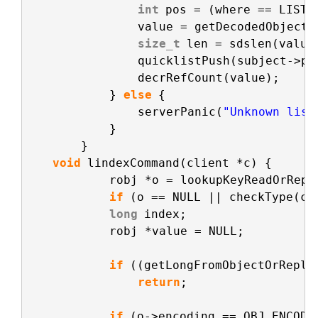
int
pos = (where == LIST_
value = getDecodedObject(
size_t
len = sdslen(value
quicklistPush(subject->pt
decrRefCount(value);
} 
else
{
serverPanic(
"Unknown list
}
}
void
lindexCommand(client *c) {
robj *o = lookupKeyReadOrRepl
if
(o == NULL || checkType(c,
long
index;
robj *value = NULL;
if
((getLongFromObjectOrReply
return
;
if
(o->encoding == OBJ_ENCODI