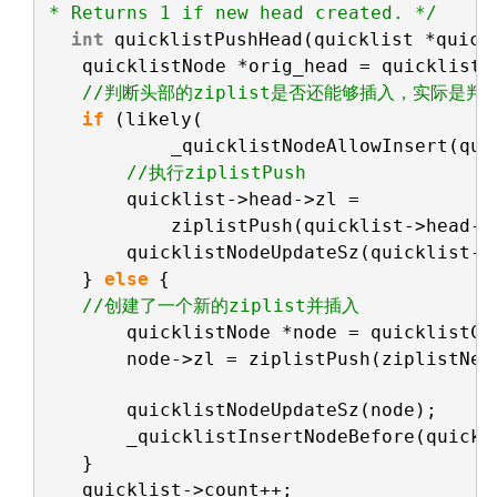
* Returns 1 if new head created. */
int
quicklistPushHead(quicklist *quick
quicklistNode *orig_head = quicklist-
//判断头部的ziplist是否还能够插入，实际是判断
if
(likely(
_quicklistNodeAllowInsert(qui
//执行ziplistPush
quicklist->head->zl =
ziplistPush(quicklist->head->
quicklistNodeUpdateSz(quicklist->
} 
else
{
//创建了一个新的ziplist并插入
quicklistNode *node = quicklistCr
node->zl = ziplistPush(ziplistNew
quicklistNodeUpdateSz(node);
_quicklistInsertNodeBefore(quickl
}
quicklist->count++;