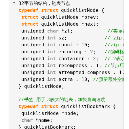
* 32字节的结构，链表节点 
typedef
struct
quicklistNode {
struct
quicklistNode *prev;
struct
quicklistNode *next;
unsigned 
char
*zl;            
//实际数据
unsigned 
int
sz;             
// zipl
unsigned 
int
count : 16;     
//zipli
unsigned 
int
encoding : 2;   
//编码格
unsigned 
int
container : 2;  
// 2表示采
unsigned 
int
recompress : 1; 
//节点压
unsigned 
int
attempted_compress : 1; 
unsigned 
int
extra : 10; 
//预留额外空间
} quicklistNode;
//书签 用于比较大的链表，加快查询速度
typedef
struct
quicklistBookmark {
quicklistNode *node;
char
*name;
} quicklistBookmark;