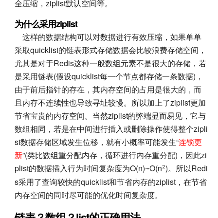
全压缩，ziplist默认空间等。
为什么采用ziplist
这样的数据结构可以对数据进行有效压缩，如果单单
采取quicklist的链表形式存储数据会比较浪费存储空间，
尤其是对于Redis这种一般数组元素不是很大的存储，若
是采用链表(假设quicklist每一个节点都存储一条数据)，
由于前后指针的存在，其内存空间的占用是很大的，而
且内存不连续性也导致寻址较慢。所以加上了ziplist更加
节省宝贵的内存空间。当然ziplist的弊端显而易见，它与
数组相同，若是在中间进行插入或删除操作使得整个zipli
st数据存储区域发生位移，就有小概率可能发生“
连锁更
新
”(类比数组重分配内存，循环进行内存重分配)，因此zi
plist的数据插入行为时间复杂度为O(n)~O(n
)。所以Redi
²
s采用了查询较快的quicklist和节省内存的ziplist，在节省
内存空间的同时尽可能的优化时间复杂度。
链表？数组？list的正确用法