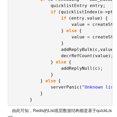
quicklistEntry entry;
if
(quicklistIndex(o->ptr
if
(entry.value) {
value = createStr
} 
else
{
value = createStr
}
addReplyBulk(c,value)
decrRefCount(value);
} 
else
{
addReplyNull(c);
}
} 
else
{
serverPanic(
"Unknown list
}
}
由此可知，Redis的List底层数据结构都是基于quickLis