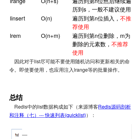
lrange
O(n+s)
遍历到第n位然后继续遍
历到s，一般不建议使用
linsert
O(n)
遍历到第n位插入，
不推
荐使用
lrem
O(n+m)
遍历到第n位删除，m为
删除的元素数，
不推荐
使用
因此对于list尽可能不要使用随机访问和更新相关的命
令。即使要使用，也应用注入lrange等的批量操作。
总结
Redis中的list数据构成如下（来源博客
Redis源码剖析
和注释（七）--- 快速列表(quicklist)
）：