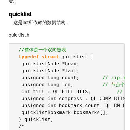
t的。
quicklist
这是list所依赖的数据结构：
quicklist.h
//整体是一个双向链表
typedef
struct
quicklist {
quicklistNode *head;
quicklistNode *tail;
unsigned 
long
count;        
// zipli
unsigned 
long
len;          
// 节点个数
int
fill : QL_FILL_BITS;         
// f
unsigned 
int
compress : QL_COMP_BITS;
unsigned 
int
bookmark_count: QL_BM_BI
quicklistBookmark bookmarks[];  
} quicklist;
/*