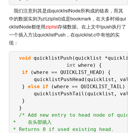
我们注意到其是由quicklistNode所构成的链表，而其
中的数据实则为zl(ziplist)或是bookmark，在大多时候qui
cklistNode都使用
ziplist
存储数据。在上文中lpush执行了
一个插入方法quicklistPush，在quicklist.c中有他的实
现：
void
quicklistPush(quicklist *quicklis
int
where) {
if
(where == QUICKLIST_HEAD) {
quicklistPushHead(quicklist, valu
} 
else
if
(where == QUICKLIST_TAIL) {
quicklistPushTail(quicklist, valu
}
}
/* Add new entry to head node of quick
*    在头部插入
* Returns 0 if used existing head.