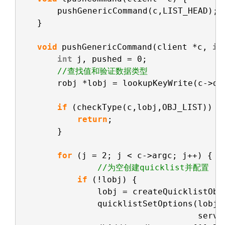
pushGenericCommand(c,LIST_HEAD);
}
void
pushGenericCommand(client *c, 
in
int
j, pushed = 0;
//查找值和验证数据类型
robj *lobj = lookupKeyWrite(c->db
if
(checkType(c,lobj,OBJ_LIST)) {
return
;
}
for
(j = 2; j < c->argc; j++) {
//为空创建quicklist并配置
if
(!lobj) {
lobj = createQuicklistObj
quicklistSetOptions(lobj-
serve