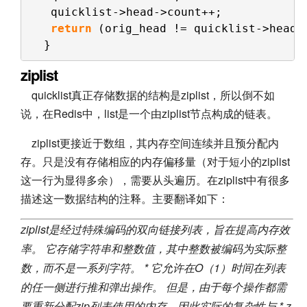
quicklist->head->count++;
return
(orig_head != quicklist->head)
}
ziplist
quicklist真正存储数据的结构是ziplist，所以倒不如
说，在Redis中，list是一个由ziplist节点构成的链表。
ziplist更接近于数组，其内存空间连续并且预分配内
存。只是没有存储相应的内存偏移量（对于短小的ziplist
这一行为显得多余），需要从头遍历。在ziplist中有很多
描述这一数据结构的注释。主要翻译如下：
ziplist是经过特殊编码的双向链接列表，旨在提高内存效
率。 它存储字符串和整数值，其中整数被编码为实际整
数，而不是一系列字符。 * 它允许在O（1）时间在列表
的任一侧进行推和弹出操作。 但是，由于每个操作都需
要重新分配zip列表使用的内存，因此实际的复杂性与 * z