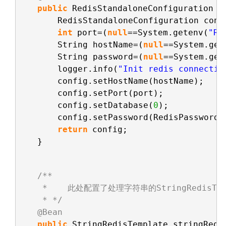
public
RedisStandaloneConfiguration j
RedisStandaloneConfiguration conf
int
port=(
null
==System.getenv(
"RE
String hostName=(
null
==System.get
String password=(
null
==System.get
logger.info(
"Init redis connectio
config.setHostName(hostName);
config.setPort(port);
config.setDatabase(
0
);
config.setPassword(RedisPassword.
return
config;
}
/**
*    此处配置了处理字符串的StringRedisTe
* */
@Bean
public
StringRedisTemplate stringRedi