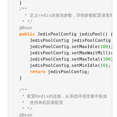
}
/**
* 定义redis连接池参数，详细参数配置请查阅
* */
@Bean
public
JedisPoolConfig jedisPool() {
JedisPoolConfig jedisPoolConfig =
jedisPoolConfig.setMaxIdle(
100
);
jedisPoolConfig.setMaxWaitMillis(
jedisPoolConfig.setMaxTotal(
100
);
jedisPoolConfig.setMinIdle(
10
);
return
jedisPoolConfig;
}
/**
* 配置Redis的连接，从系统环境变量中取值
*  使用单机部署配置
* */
@Bean