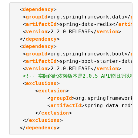
<
dependency
>
<
groupId
>org.springframework.data</
gr
<
artifactId
>spring-data-redis</
artifa
<
version
>2.2.0.RELEASE</
version
>
</
dependency
>
<
dependency
>
<
groupId
>org.springframework.boot</
gr
<
artifactId
>spring-boot-starter-data-
<
version
>2.2.0.RELEASE</
version
>
<!-- 实际的此依赖版本是2.0.5 API较旧所以移除
<
exclusions
>
<
exclusion
>
<
groupId
>org.springframework.
<
artifactId
>spring-data-redis
</
exclusion
>
</
exclusions
>
</
dependency
>