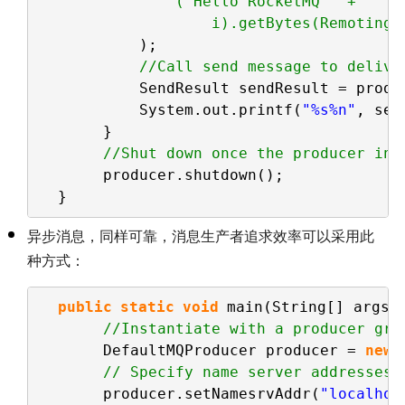
("Hello RocketMQ " +
i).getBytes(RemotingH
);
//Call send message to delive
SendResult sendResult = produ
System.out.printf(
"%s%n"
, sen
}
//Shut down once the producer ins
producer.shutdown();
}
异步消息，同样可靠，消息生产者追求效率可以采用此
种方式：
public
static
void
main(String[] args)
//Instantiate with a producer gro
DefaultMQProducer producer = 
new
// Specify name server addresses.
producer.setNamesrvAddr(
"localhos