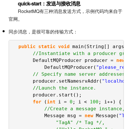
quick-start：发送与接收消息
RocketMQ有三种消息发送方式，示例代码均来自于
官网。
同步消息，是很可靠的传输方式：
public
static
void
main(String[] args)
//Instantiate with a producer gro
DefaultMQProducer producer = 
new
DefaultMQProducer(
"please_ren
// Specify name server addresses.
producer.setNamesrvAddr(
"localhos
//Launch the instance.
producer.start();
for
(
int
i = 
0
; i < 
100
; i++) {
//Create a message instance, 
Message msg = 
new
Message(
"To
"TagA" /* Tag */,