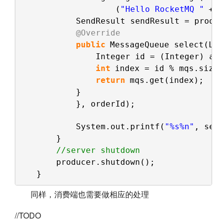
(
"Hello RocketMQ "
+ 
SendResult sendResult = produ
@Override
public
MessageQueue select(Li
Integer id = (Integer) ar
int
index = id % mqs.size
return
mqs.get(index);
}
}, orderId);
System.out.printf(
"%s%n"
, sen
}
//server shutdown
producer.shutdown();
}
同样，消费端也需要做相应的处理
//TODO