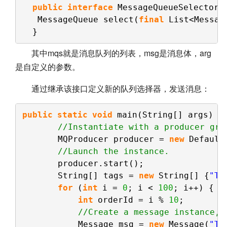
public
interface
MessageQueueSelector 
MessageQueue select(
final
List<Messag
}
其中mqs就是消息队列的列表，msg是消息体，arg
是自定义的参数。
通过继承该接口定义新的队列选择器，发送消息：
public
static
void
main(String[] args) 
t
//Instantiate with a producer gro
MQProducer producer = 
new
Default
//Launch the instance.
producer.start();
String[] tags = 
new
String[] {
"Ta
for
(
int
i = 
0
; i < 
100
; i++) {
int
orderId = i % 
10
;
//Create a message instance, 
Message msg = 
new
Message(
"To