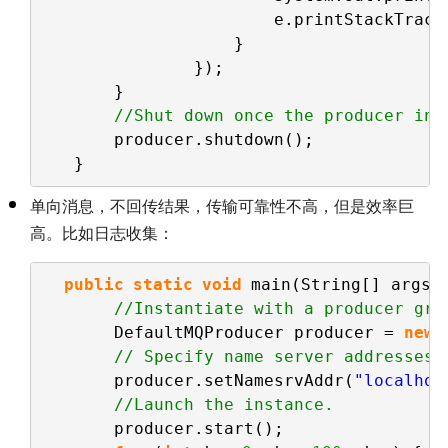
e.printStackTrace
}
});
}
//Shut down once the producer ins
producer.shutdown();
}
单向消息，不回传结果，传输可靠性不高，但是效率巨
高。比如日志收集：
public
static
void
main(String[] args)
//Instantiate with a producer gro
DefaultMQProducer producer = 
new
// Specify name server addresses.
producer.setNamesrvAddr(
"localhos
//Launch the instance.
producer.start();