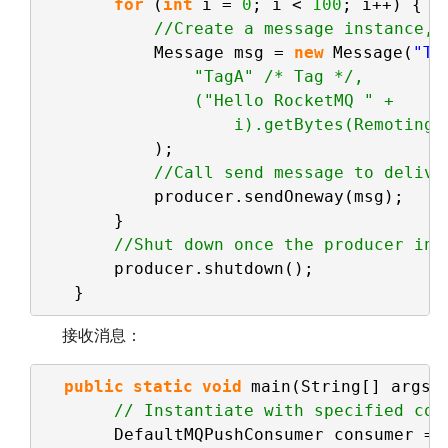
for
(
int
i = 
0
; i < 
100
; i++) {
//Create a message instance, 
Message msg = 
new
Message(
"To
"TagA" /* Tag */,
("Hello RocketMQ " +
i).getBytes(RemotingH
);
//Call send message to delive
producer.sendOneway(msg);
}
//Shut down once the producer ins
producer.shutdown();
}
接收消息：
public
static
void
main(String[] args)
// Instantiate with specified con
DefaultMQPushConsumer consumer = 