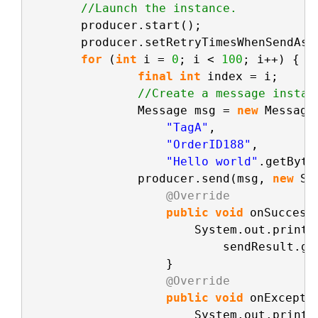
//Launch the instance.
producer.start();
producer.setRetryTimesWhenSendAsy
for
(
int
i = 
0
; i < 
100
; i++) {
final
int
index = i;
//Create a message instan
Message msg = 
new
Message
"TagA"
,
"OrderID188"
,
"Hello world"
.getByte
producer.send(msg, 
new
Se
@Override
public
void
onSuccess
System.out.printf
sendResult.ge
}
@Override
public
void
onExcepti
System.out.printf