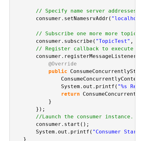
// Specify name server addresses.
consumer.setNamesrvAddr(
"localhos
// Subscribe one more more topics
consumer.subscribe(
"TopicTest"
, 
"
// Register callback to execute o
consumer.registerMessageListener(
@Override
public
ConsumeConcurrentlySta
ConsumeConcurrentlyContex
System.out.printf(
"%s Rec
return
ConsumeConcurrentl
}
});
//Launch the consumer instance.
consumer.start();
System.out.printf(
"Consumer Start
}